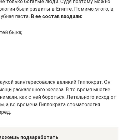
 не только богатые люди. Судя поэтому можно
логии были развиты в Египте. Помимо этого, в
убная паста
. В ее состав входили:
тей быка;
наукой заинтересовался великий Гиппократ. Он
мощи раскаленного железа. В то время многие
нимали, как с ней бороться. Летального исход от
, а во времена Гиппократа стоматология
еред.
можешь подзаработать