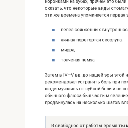
коронками на зубах, причем это были
сказать, что некоторые виды стомато
эти же времена упоминается первая з
пепел сожженных внутреннос
яичная перетертая скорлупа;
мирра;
толченая пемза.
Затем в IV—V вв. до нашей эры этой 
рекомендовал устранять боль при по
люди мучались от зубной боли и не по
обычного флюса был частым явлением
продвинулась на несколько шагов вп
В свободное от работы время
ты 