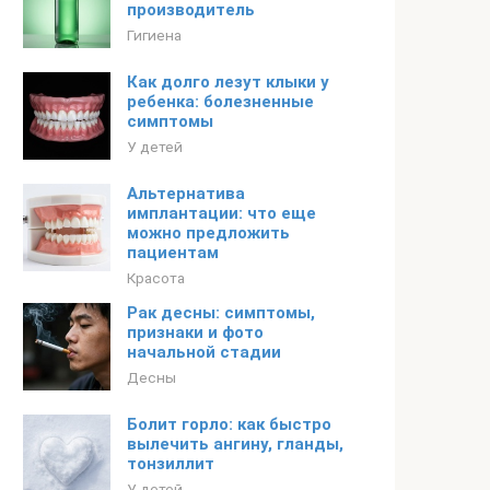
производитель
Гигиена
Как долго лезут клыки у
ребенка: болезненные
симптомы
У детей
Альтернатива
имплантации: что еще
можно предложить
пациентам
Красота
Рак десны: симптомы,
признаки и фото
начальной стадии
Десны
Болит горло: как быстро
вылечить ангину, гланды,
тонзиллит
У детей