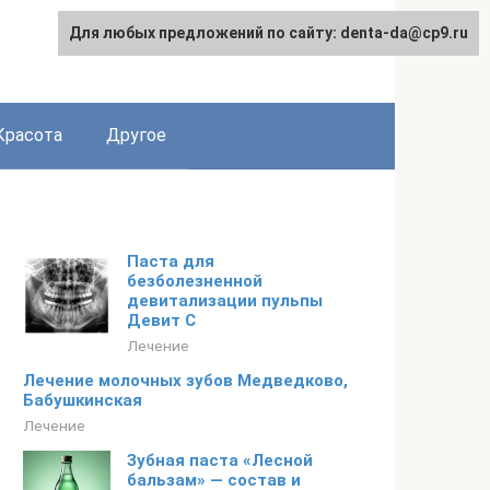
Для любых предложений по сайту: denta-da@cp9.ru
Красота
Другое
Паста для
безболезненной
девитализации пульпы
Девит С
Лечение
Лечение молочных зубов Медведково,
Бабушкинская
Лечение
Зубная паста «Лесной
бальзам» — состав и