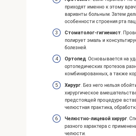
приходят именно к этому врач
варианты больным. Затем дела
особенности строения рта пац
Стоматолог-гигиенист
. Пров
полирует эмаль и консультир
болезней.
Ортопед
. Основывается на у
ортопедических протезов раз
комбинированных, а также ко
Хирург
. Без него нельзя обой
хирургическое вмешательство.
предстоящей процедуре встав
челюстная практика, обработка
Челюстно-лицевой хирург
. С
разного характера с применен
челюсти.