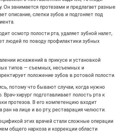
у. Он занимается протезами и предлагает разные
ет описание, слепки зубов и подгоняет под
иента.
одит осмотр полости рта, удаляет зубной налет,
ует людей по поводу профилактики зубных
далении искажений в прикусе и установкой
ных типов — съемных, несъемных и
рректирует положение зубов в ротовой полости.
тись, потому что бывают случаи, когда нужно
 Врач-хирург подготавливает полость рта к
ки протезов. В его компетенцию входит
 ран на лице и во рту, реставрация челюсти.
пецификой этих врачей стали сложные операции
ием общего наркоза и коррекции области