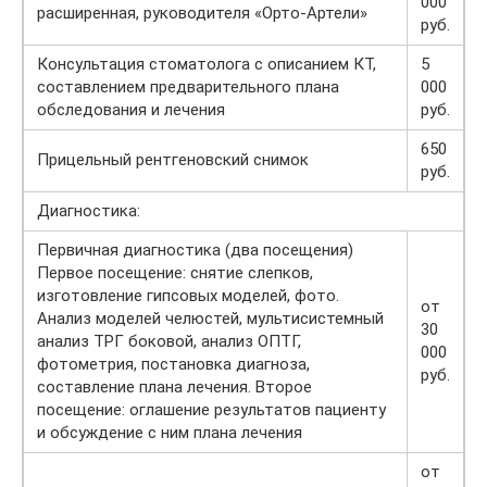
000
расширенная, руководителя «Орто-Артели»
руб.
Консультация стоматолога с описанием КТ,
5
составлением предварительного плана
000
обследования и лечения
руб.
650
Прицельный рентгеновский снимок
руб.
Диагностика:
Первичная диагностика (два посещения)
Первое посещение: cнятие слепков,
изготовление гипсовых моделей, фото.
от
Анализ моделей челюстей, мультисистемный
30
анализ ТРГ боковой, анализ ОПТГ,
000
фотометрия, постановка диагноза,
руб.
составление плана лечения. Второе
посещение: оглашение результатов пациенту
и обсуждение с ним плана лечения
от