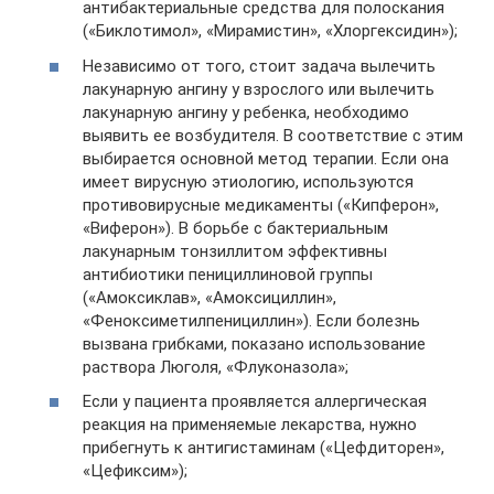
антибактериальные средства для полоскания
(«Биклотимол», «Мирамистин», «Хлоргексидин»);
Независимо от того, стоит задача вылечить
лакунарную ангину у взрослого или вылечить
лакунарную ангину у ребенка, необходимо
выявить ее возбудителя. В соответствие с этим
выбирается основной метод терапии. Если она
имеет вирусную этиологию, используются
противовирусные медикаменты («Кипферон»,
«Виферон»). В борьбе с бактериальным
лакунарным тонзиллитом эффективны
антибиотики пенициллиновой группы
(«Амоксиклав», «Амоксициллин»,
«Феноксиметилпенициллин»). Если болезнь
вызвана грибками, показано использование
раствора Люголя, «Флуконазола»;
Если у пациента проявляется аллергическая
реакция на применяемые лекарства, нужно
прибегнуть к антигистаминам («Цефдиторен»,
«Цефиксим»);