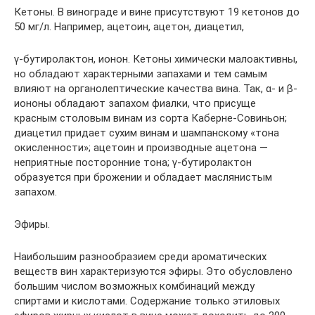
Кетоны. В винограде и вине присутствуют 19 кетонов до
50 мг/л. Например, ацетоин, ацетон, диацетил,
γ-бутиролактон, ионон. Кетоны химически малоактивны,
но обла­дают характерными запахами и тем самым
влияют на органолептические качества вина. Так, α- и β-
иононы обладают запахом фиалки, что присуще
красным столовым винам из сорта Каберне-Совиньон;
диацетил придает сухим винам и шампанскому «тона
окисленности»; ацетоин и производные ацетона —
неприят­ные посторонние тона; γ-бутиролактон
образуется при брожении и обладает маслянистым
запахом.
Эфиры.
Наибольшим разнообразием среди ароматических
веществ вин характеризуются эфиры. Это обусловлено
большим числом возможных комбинаций между
спиртами и кислотами. Содержание только этиловых