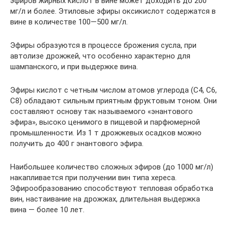
эфиров жирных кислот в вине мо­жет доходить до 200
мг/л и более. Этиловые эфиры оксикислот содержатся в
вине в количестве 100—500 мг/л.
Эфиры образуются в процессе брожения сусла, при
автолизе дрожжей, что особенно характерно для
шампанского, и при вы­держке вина.
Эфиры кислот с четным числом атомов углерода (С4, С6,
С8) обладают сильным приятным фруктовым тоном. Они
составляют основу так называемого «энантового
эфира», высоко ценимого в пищевой и парфюмерной
промышленности. Из 1 т дрожжевых осадков можно
получить до 400 г энантового эфира.
Наибольшее количество сложных эфиров (до 1000 мг/л)
на­капливается при получении вин типа хереса.
Эфирообразованию способствуют тепловая обработка
вин, настаивание на дрожжах, длительная выдержка
вина — более 10 лет.