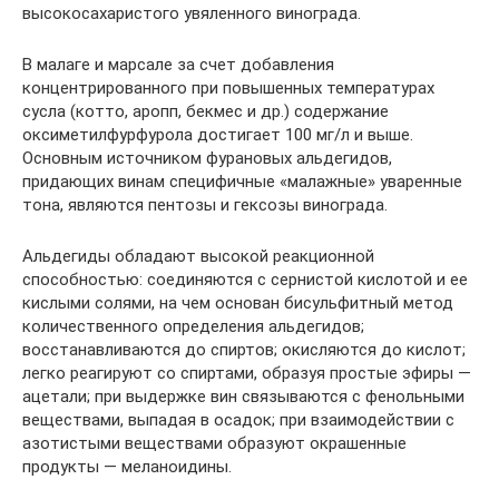
высокосахаристого увяленного винограда.
В малаге и марсале за счет добавления
концентрированного при повышенных температурах
сусла (котто, аропп, бекмес и др.) содержание
оксиметилфурфурола дости­гает 100 мг/л и выше.
Основным источником фурановых альде­гидов,
придающих винам специфичные «малажные» уваренные
тона, являются пентозы и гексозы винограда.
Альдегиды обладают высокой реакционной
способностью: соединяются с сернистой кислотой и ее
кислыми солями, на чем основан бисульфитный метод
количественного определения аль­дегидов;
восстанавливаются до спиртов; окисляются до кислот;
легко реагируют со спиртами, образуя простые эфиры —
ацетали; при выдержке вин связываются с фенольными
веществами, выпадая в осадок; при взаимодействии с
азотистыми веществами образуют окрашенные
продукты — меланоидины.