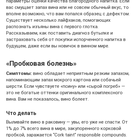
параметры оценки качества благородного напитка. Если
вас смущает запах вина или не совсем обычный вкус, то
вполне возможно, что вам попался образец с дефектом.
Существует несколько лайфхаков, помогающих
распознать изъяны вина с первого глотка.
Рассказываем, как поставить диагноз бутылке и
застраховать себя от покупки испорченного напитка в
будущем, даже если вы новичок в винном мире.
«Пробковая болезнь»
Симптомы:
вино обладает неприятным резким запахом,
напоминающим запах мокрого картона или собачьей
шерсти. Если чувствуете «псину» или «сырой погреб» —
это не богатые оттенки оригинального комплексного
вина. Вам не показалось, вино болеет.
Что делать
Выливайте вино в раковину — увы, его уже не спасти. От
1% до 7% всего вина в мире, закупоренного корковой
пробкой, заражается “Cork taint” responsible compounds.