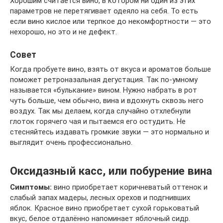
Хорошим считается вино, в котором ни один из этих
параметров не перетягивает одеяло на себя. То есть
если вино кислое или терпкое до некомфортности — это
нехорошо, но это и не дефект.
Совет
Когда пробуете вино, взять от вкуса и ароматов больше
поможет ретроназальная дегустация. Так по-умному
называется «булькание» вином. Нужно набрать в рот
чуть больше, чем обычно, вина и вдохнуть сквозь него
воздух. Так мы делаем, когда случайно отхлебнули
глоток горячего чая и пытаемся его остудить. Не
стесняйтесь издавать громкие звуки — это нормально и
выглядит очень профессионально.
Оксидазный касс, или побурение вина
Симптомы:
вино приобретает коричневатый оттенок и
слабый запах мадеры, лесных орехов и подгнивших
яблок. Красное вино приобретает сухой горьковатый
вкус, белое отдалённо напоминает яблочный сидр.