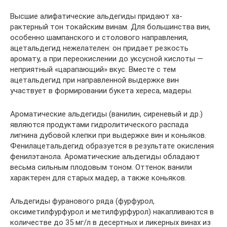
Высшие алифатические альдегиды придают ха­
рактерный тон токайским винам. Для большинства вин,
осо­бенно шампанского и столового направления,
ацетальдегид не­желателен: он придает резкость
аромату, а при переокислении до уксусной кислоты —
неприятный «царапающий» вкус. Вместе с тем
ацетальдегид при направленной выдержке вин
участвует в формировании букета хереса, мадеры.
Ароматические альдегиды (ванилин, сиреневый и др.)
являются продуктами гидролитического распада
лигнина дубовой клепки при выдержке вин и коньяков.
Фенилацетальдегид образуется в результате окисления
фенилэтанола. Аромати­ческие альдегиды обладают
весьма сильным плодовым тоном. Оттенок ванили
характерен для старых мадер, а также коньяков.
Альдегиды фуранового ряда (фурфурол,
оксиметилфурфурол и метилфурфурол) накапливаются в
количестве до 35 мг/л в десертных и ликерных винах из