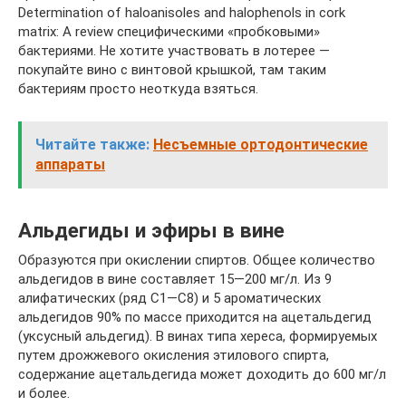
Determination of haloanisoles and halophenols in cork
matrix: A review специфическими «пробковыми»
бактериями. Не хотите участвовать в лотерее —
покупайте вино с винтовой крышкой, там таким
бактериям просто неоткуда взяться.
Читайте также:
Несъемные ортодонтические
аппараты
Альдегиды и эфиры в вине
Образуются при окислении спиртов. Общее коли­чество
альдегидов в вине составляет 15—200 мг/л. Из 9
алифатических (ряд C1—С8) и 5 ароматических
альдегидов 90% по массе приходится на ацетальдегид
(уксусный аль­дегид). В винах типа хереса, формируемых
путем дрожжевого окисления этилового спирта,
содержание ацетальдегида может доходить до 600 мг/л
и более.