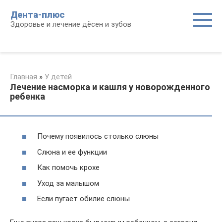
Перейти
Дента-плюс
к
Здоровье и лечение дёсен и зубов
контенту
Главная
»
У детей
Лечение насморка и кашля у новорожденного
ребенка
Почему появилось столько слюны
Слюна и ее функции
Как помочь крохе
Уход за малышом
Если пугает обилие слюны