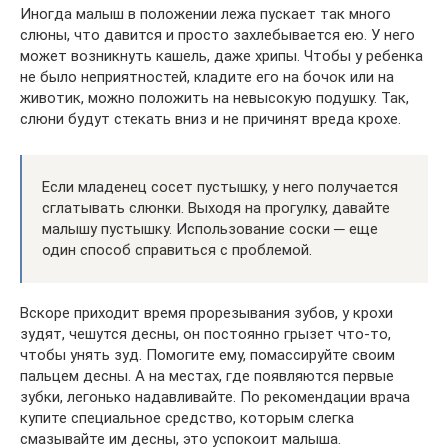
Иногда малыш в положении лежа пускает так много
слюны, что давится и просто захлебывается ею. У него
может возникнуть кашель, даже хрипы. Чтобы у ребенка
не было неприятностей, кладите его на бочок или на
животик, можно положить на невысокую подушку. Так,
слюни будут стекать вниз и не причинят вреда крохе.
Если младенец сосет пустышку, у него получается
сглатывать слюнки. Выходя на прогулку, давайте
малышу пустышку. Использование соски ─ еще
один способ справиться с проблемой.
Вскоре приходит время прорезывания зубов, у крохи
зудят, чешутся десны, он постоянно грызет что-то,
чтобы унять зуд. Помогите ему, помассируйте своим
пальцем десны. А на местах, где появляются первые
зубки, легонько надавливайте. По рекомендации врача
купите специальное средство, которым слегка
смазывайте им десны, это успокоит малыша.