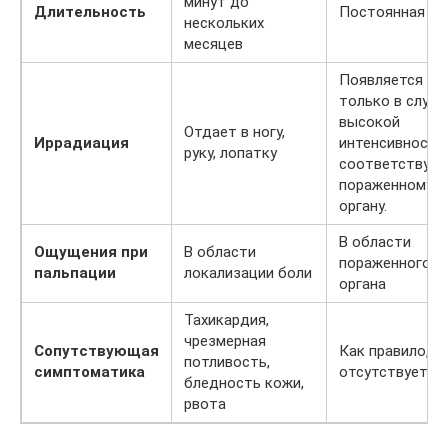
минут до
Длительность
Постоянная
нескольких
месяцев
Появляется
только в случа
высокой
Отдает в ногу,
Иррадиация
интенсивности
руку, лопатку
соответствует
пораженному
органу.
В области
Ощущения при
В области
пораженного
пальпации
локализации боли
органа
Тахикардия,
чрезмерная
Сопутствующая
Как правило,
потливость,
симптоматика
отсутствует
бледность кожи,
рвота