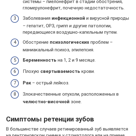
системы – пиелонефрит в стадии обострения,
гломерулонефрит, почечную недостаточность.
Заболевания
инфекционной
и вирусной природы
– гепатит, ОРЗ, грипп и другие патологии,
передающиеся воздушно-капельным путем.
Обострение
психологических
проблем –
маниакальный психоз, эпилепсия.
Беременность
на 1, 2 и 9 месяце.
Плохую
свертываемость
крови.
Рак
– острый лейкоз.
Злокачественные опухоли, расположенных в
челюстно-височной
зоне.
Симптомы ретенции зубов
В большинстве случаев ретинированный зуб выявляется
на рентгеновском снимке у стоматолога или на приеме