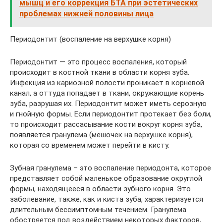
мышц и его коррекция БТА при эстетических
проблемах нижней половины лица
Периодонтит (воспаление на верхушке корня)
Периодонтит — это процесс воспаления, который
происходит в костной ткани в области корня зуба.
Инфекция из кариозной полости проникает в корневой
канал, а оттуда попадает в ткани, окружающие корень
зуба, разрушая их. Периодонтит может иметь серозную
и гнойную формы. Если периодонтит протекает без боли,
то происходит рассасывание кости вокруг корня зуба,
появляется гранулема (мешочек на верхушке корня),
которая со временем может перейти в кисту.
Зубная гранулема – это воспаление периодонта, которое
представляет собой маленькое образование округлой
формы, находящееся в области зубного корня. Это
заболевание, также, как и киста зуба, характеризуется
длительным бессимптомным течением. Гранулема
обостряется под воздействием некоторых факторов,