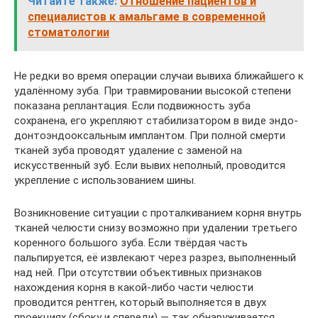
Читайте также:
Отношение пациентов и
специалистов к амальгаме в современной
стоматологии
Не редки во время операции случаи вывиха ближайшего к
удалённому зуба. При травмировании высокой степени
показана реплантация. Если подвижность зуба
сохранена, его укрепляют стабилизатором в виде эндо-
донтоэндооксальным имплантом. При полной смерти
тканей зуба проводят удаление с заменой на
искусственный зуб. Если вывих неполный, проводится
укрепление с использованием шины.
Возникновение ситуации с проталкиванием корня внутрь
тканей челюсти снизу возможно при удалении третьего
коренного большого зуба. Если твёрдая часть
пальпируется, её извлекают через разрез, выполненный
над ней. При отсутствии объективных признаков
нахождения корня в какой-либо части челюсти
проводится рентген, который выполняется в двух
проекциях (сбоку и спереди) — так обнаруживается