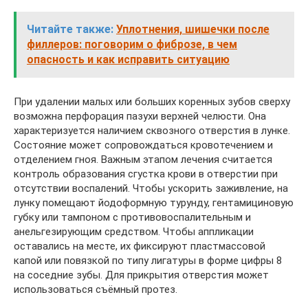
Читайте также:
Уплотнения, шишечки после
филлеров: поговорим о фиброзе, в чем
опасность и как исправить ситуацию
При удалении малых или больших коренных зубов сверху
возможна перфорация пазухи верхней челюсти. Она
характеризуется наличием сквозного отверстия в лунке.
Состояние может сопровождаться кровотечением и
отделением гноя. Важным этапом лечения считается
контроль образования сгустка крови в отверстии при
отсутствии воспалений. Чтобы ускорить заживление, на
лунку помещают йодоформную турунду, гентамициновую
губку или тампоном с противовоспалительным и
анельгезирующим средством. Чтобы аппликации
оставались на месте, их фиксируют пластмассовой
капой или повязкой по типу лигатуры в форме цифры 8
на соседние зубы. Для прикрытия отверстия может
использоваться съёмный протез.