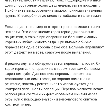
чувствительности на щеках, губах, подбородке и языке.
Длится состояние около двух недель, затем проходит.
Приблизить выздоровление можно, принимая витамины
группы В, аскорбиновую кислоту, дибазол и галантамин.
Если пациент чрезмерно откроет рот, возможен вывих
челюсти. Это осложнение характерно для пожилых
пациентов, а также при операции на больших и малых
коренных зубах нижнего ряда. При вывихе обычно
поражается одна сторона, реже обе. Больным вправляют
этот дефект на месте, сразу же после выявления.
В редких случаях обнаруживается перелом челюсти. Он
характерен для операции на втором-третьем большом
коренном зубе. Диагностика перелома осложнена
смазанностью симптомов, но хорошо заметна на
рентгене, поэтому рентген часто используется для
контроля успешности операции. Перелом челюсти лечат
репозицией костей и их фиксированием шинами через
зубы или с помощью внутри- и внеочагового синтеза
костной ткани.