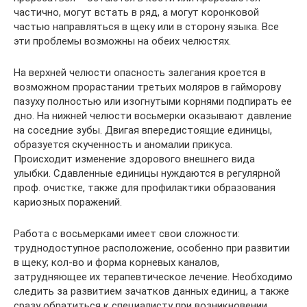
частично, могут встать в ряд, а могут коронковой
частью направляться в щеку или в сторону языка. Все
эти проблемы возможны на обеих челюстях.
На верхней челюсти опасность залегания кроется в
возможном прорастании третьих моляров в гайморову
пазуху полностью или изогнутыми корнями подпирать ее
дно. На нижней челюсти восьмерки оказывают давление
на соседние зубы. Двигая впередистоящие единицы,
образуется скученность и аномалии прикуса.
Происходит изменение здорового внешнего вида
улыбки. Сдавленные единицы нуждаются в регулярной
проф. очистке, также для профилактики образования
кариозных поражений.
Работа с восьмерками имеет свои сложности:
труднодоступное расположение, особенно при развитии
в щеку; кол-во и форма корневых каналов,
затрудняющее их терапевтическое лечение. Необходимо
следить за развитием зачатков данных единиц, а также
сразу обратиться к специалисту при возникновении