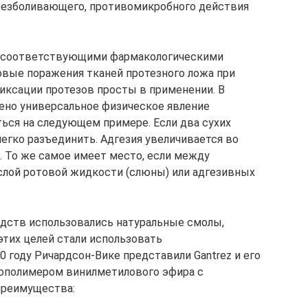
безболивающего, противомикробного действия
с соответствующими фармакологическими
овые поражения тканей протезного ложа при
 фиксации протезов просты в применении. В
ено универсальное физическое явление
ься на следующем примере. Если два сухих
 легко разъединить. Адгезия увеличивается во
й. То же самое имеет место, если между
 слой ротовой жидкости (слюны) или адгезивных
дств использовались натуральные смолы,
 этих целей стали использовать
 году Ричардсон-Вике представили Gantrez и его
 сополимером винилметилового эфира с
преимущества: