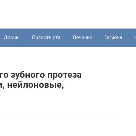
Десны
Полость рта
Лечение
Гигиена
го зубного протеза
и, нейлоновые,