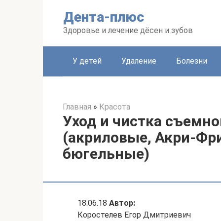
Перейти
Дента-плюс
к
контенту
Здоровье и лечение дёсен и зубов
У детей
Удаление
Болезни
Главная
»
Красота
Уход и чистка съемно
(акриловые, Акри-Фр
бюгельные)
18.06.18
Автор:
Коростелев Егор Дмитриевич