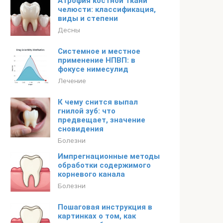
Атрофия костной ткани
челюсти: классификация,
виды и степени
Десны
Системное и местное
применение НПВП: в
фокусе нимесулид
Лечение
К чему снится выпал
гнилой зуб: что
предвещает, значение
сновидения
Болезни
Импрегнационные методы
обработки содержимого
корневого канала
Болезни
Пошаговая инструкция в
картинках о том, как