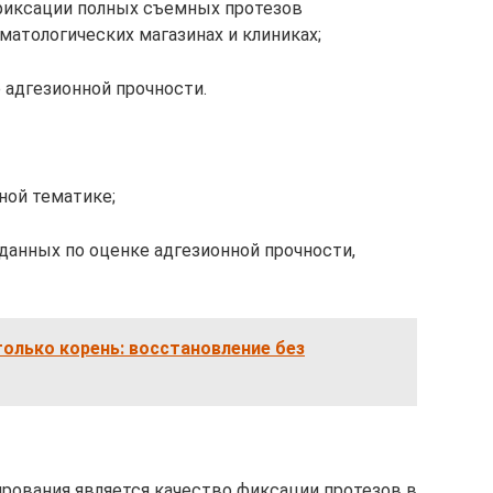
 фиксации полных съемных протезов
матологических магазинах и клиниках;
 адгезионной прочности.
ной тематике;
анных по оценке адгезионной прочности,
только корень: восстановление без
рования является качество фиксации протезов в