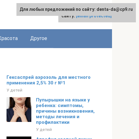
Для любых предложений по сайту: denta-da@cp9.ru
Для любых предложений по
English
сайту:
[email protected]
Красота
Другое
Гексаспрей аэрозоль для местного
применения 2,5% 30 г №1
У детей
Пупырышки на языке у
ребенка: симптомы,
причины возникновения,
методы лечения и
профилактики
У детей