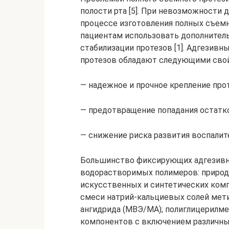
полости рта [5]. При невозможности
процессе изготовления полных съем
пациентам использовать дополнител
стабилизации протезов [1]. Адгезив
протезов обладают следующими сво
— надежное и прочное крепление прот
— предотвращение попадания остатко
— снижение риска развития воспалит
Большинство фиксирующих адгезивны
водорастворимых полимеров: природн
искусственных и синтетических ком
смеси натрий-кальциевых солей мет
ангидрида (МВЭ/МА); полиглицерилм
компонентов с включением различны