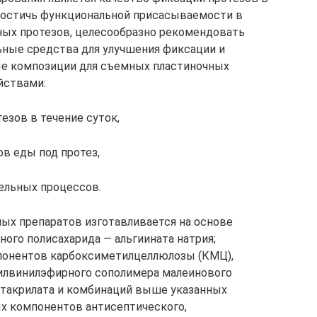
 достичь функциональной присасываемости в
ных протезов, целесообразно рекомендовать
ьные средства для улучшения фиксации и
ные композиции для съемных пластиночных
йствами:
езов в течение суток,
в еды под протез,
ельных процессов.
х препаратов изготавливается на основе
ого полисахарида — альгиината натрия;
понентов карбоксиметилцеллюлозы (КМЦ),
илвинилэфирного сополимера малеинового
етакрилата и комбинаций выше указанных
х компонентов антисептического,