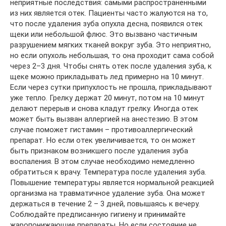
неприятные последствия: самыми распространенными
из них является отек. Пациенты часто жалуются на то,
что после удаления зуба опухла десна, появился отек
щеки или небольшой флюс. Это вызвано частичным
разрушением мягких тканей вокруг зуба. Это неприятно,
но если опухоль небольшая, то она проходит сама собой
через 2–3 дня. Чтобы снять отек после удаления зуба, к
щеке можно прикладывать лед примерно на 10 минут.
Если через сутки припухлость не прошла, прикладывают
уже тепло. Грелку держат 20 минут, потом на 10 минут
делают перерыв и снова кладут грелку. Иногда отек
может быть вызван аллергией на анестезию. В этом
случае поможет гистамин – противоаллергический
препарат. Но если отек увеличивается, то он может
быть признаком возникшего после удаления зуба
воспаления. В этом случае необходимо немедленно
обратиться к врачу. Температура после удаления зуба.
Повышение температуры является нормальной реакцией
организма на травматичное удаление зуба. Она может
держаться в течение 2 – 3 дней, повышаясь к вечеру.
Соблюдайте предписанную гигиену и принимайте
жаропонижающие препараты. Но если состояние не