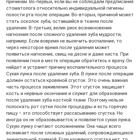
причинам. Во-первых, если вы не соблюдали предписания
стоматолога относительно индивидуальной гигиены
полости рта после операции. Во-вторых, причиной может
стать осколок зуба, оставшийся в тканях после
удаления. В-третьих, велик риск возникновения
нагноения после сложного удаления зуба мудрости,
например. Если вовремя не вылечить воспаление, то
через некоторое время после удаления может
появиться нагноение, свищ на десне и даже киста. При
появлении гноя в месте операции обратитесь к врачу. Он
найдет и устранит причину воспалительного процесса.
Сухая лунка после удаления зуба. В лунке после операции
должен остаться кровяной сгусток. Это очень важная
часть процесса заживления. Этот сгусток защищает
кость и нервные окончания и служит для образования
после удаления зуба костной ткани. Поэтому нельзя
полоскать рот сутки после процедуры и есть горячую
пищу – это способствует рассасыванию сгустка. Но
иногда он не образовывается, и появляется сухая лунка.
Сухую лунку считают осложнением. Она чаще всего
возникает после сложных удалений, сопровождающихся
значительной травмой. Если кровяного сгустка нет, то