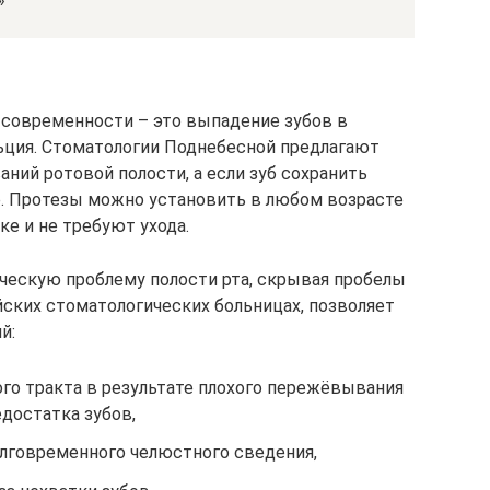
»
 современности – это выпадение зубов в
льция. Стоматологии Поднебесной предлагают
ний ротовой полости, а если зуб сохранить
е. Протезы можно установить в любом возрасте
е и не требуют ухода.
ескую проблему полости рта, скрывая пробелы
йских стоматологических больницах, позволяет
й:
о тракта в результате плохого пережёвывания
едостатка зубов,
олговременного челюстного сведения,