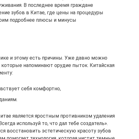
луживания. В последнее время граждане
ние зубов в Китае, где цены на процедуры
трим подробнее плюсы и минусы
я
пике и этому есть причины. Уже давно можно
, которые напоминают орудие пыток. Китайская
иенту:
увствует себя комфортно,
даниям.
Китае является яростным противником удаления
Всегда используй то, что дал тебе создатель».
ся восстановить эстетическую красоту зубов
ам помогает технология, которая чистит темные