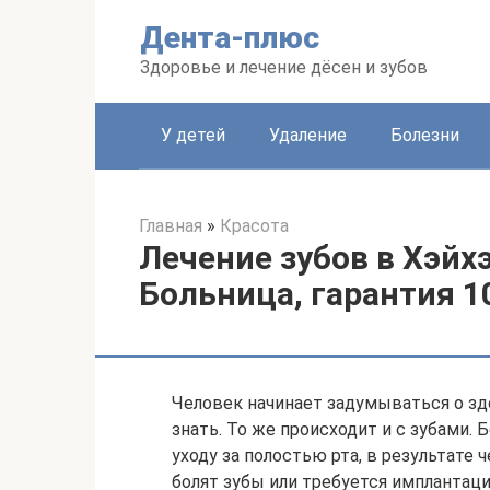
Перейти
Дента-плюс
к
контенту
Здоровье и лечение дёсен и зубов
У детей
Удаление
Болезни
Главная
»
Красота
Лечение зубов в Хэйх
Больница, гарантия 10
Человек начинает задумываться о здо
знать. То же происходит и с зубами.
уходу за полостью рта, в результате 
болят зубы или требуется имплантац