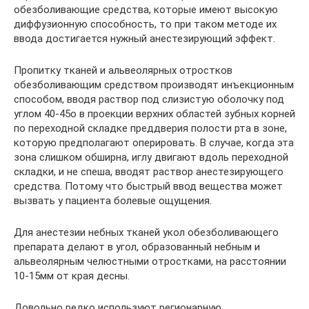
обезболивающие средства, которые имеют высокую
диффузионную способность, то при таком методе их
ввода достигается нужный анестезирующий эффект.
Пропитку тканей и альвеолярных отростков
обезболивающим средством производят инъекционным
способом, вводя раствор под слизистую оболочку под
углом 40-45о в проекции верхних областей зубных корней
по переходной складке преддверия полости рта в зоне,
которую предполагают оперировать. В случае, когда эта
зона слишком обширна, иглу двигают вдоль переходной
складки, и не спеша, вводят раствор анестезирующего
средства. Потому что быстрый ввод вещества может
вызвать у пациента болевые ощущения.
Для анестезии небных тканей укол обезболивающего
препарата делают в угол, образованный небным и
альвеолярным челюстными отростками, на расстоянии
10-15мм от края десны.
Довольно редко используют регионарную