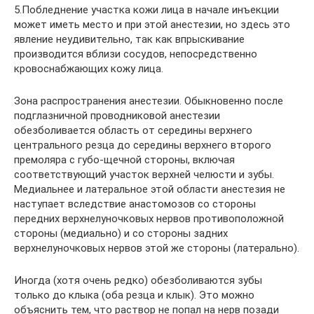
5.Побледнение участка кожи лица в начале инъекции
может иметь место и при этой анестезии, но здесь это
явление неудивительно, так как впрыскивание
производится вблизи сосудов, непосредственно
кровоснабжающих кожу лица.
Зона распространения анестезии. Обыкновенно после
подглазничной проводниковой анестезии
обезболивается область от середины верхнего
центрального резца до середины верхнего второго
премоляра с губо-щечной стороны, включая
соответствующий участок верхней челюсти и зубы.
Медиальнее и латеральное этой области анестезия не
наступает вследствие анастомозов со стороны
передних верхнелуночковых нервов противоположной
стороны (медиально) и со стороны задних
верхнелуночковых нервов этой же стороны (латерально).
Иногда (хотя очень редко) обезболиваются зубы
только до клыка (оба резца и клык). Это можно
объяснить тем, что раствор не попал на нерв позади