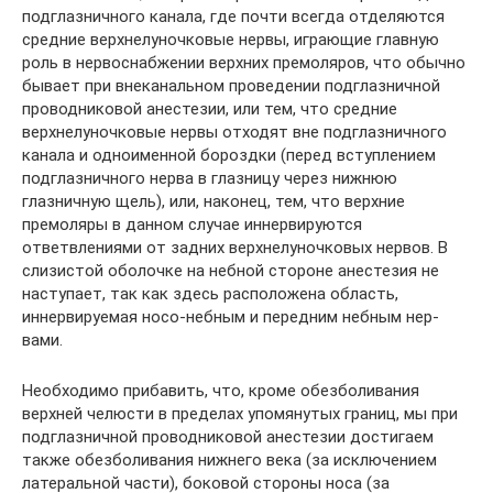
подглазничного канала, где почти всегда отделяются
средние верхнелуночковые нервы, играющие главную
роль в нервоснабжении верхних премоляров, что обычно
бывает при внеканальном проведении подглазничной
проводниковой анестезии, или тем, что средние
верхнелуночковые нервы отходят вне подглазничного
канала и одноименной бороздки (перед вступлением
подглазничного нерва в глазницу через нижнюю
глазничную щель), или, наконец, тем, что верхние
премоляры в данном случае иннервируются
ответвлениями от задних верхнелуночковых нервов. В
слизистой оболочке на небной стороне анестезия не
наступает, так как здесь расположена область,
иннервируемая носо-небным и передним небным нер­
вами.
Необходимо прибавить, что, кроме обезболивания
верхней челюсти в пределах упомянутых границ, мы при
подглазничной проводниковой анестезии достигаем
также обезболивания нижнего века (за исключением
латеральной части), боковой стороны носа (за