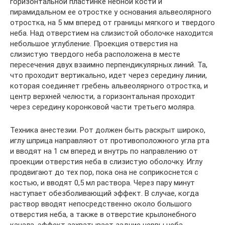
горизонтальной пластинке небной кости и
пирамидальном ее отростке у основания альвеолярного
отростка, на 5 мм вперед от границы мягкого и твердого
неба. Над отверстием на слизистой оболочке находится
небольшое углубление. Проекция отверстия на
слизистую твердого неба расположена в месте
пересечения двух взаимно перпендикулярных линий. Та,
что проходит вертикально, идет через середину линии,
которая соединяет гребень альвеолярного отростка, и
центр верхней челюсти, а горизонтальная проходит
через середину коронковой части третьего моляра.
Техника анестезии. Рот должен быть раскрыт широко,
иглу шприца направляют от противоположного угла рта
и вводят на 1 см вперед и внутрь по направлению от
проекции отверстия неба в слизистую оболочку. Иглу
продвигают до тех пор, пока она не соприкоснется с
костью, и вводят 0,5 мл раствора. Через пару минут
наступает обезболивающий эффект. В случае, когда
раствор вводят непосредственно около большого
отверстия неба, а также в отверстие крылонебного
канала, эффект захватывает задние нервы неба,