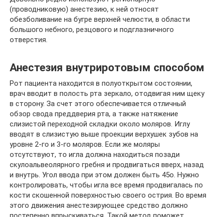
(проводниковую) анестезию, к ней относят
обезболивание на бугре верхней челюсти, в области
большого небного, резцового и подглазничного
отверстия.
Анестезия внутриротовым способом
Рот пациента находится в полуоткрытом состоянии,
врач вводит в полость рта зеркало, отодвигая ним щеку
в сторону. За счет этого обеспечивается отличный
обзор свода преддверия рта, а также натяжение
слизистой переходной складки около моляров. Иглу
вводят в слизистую выше проекции верхушек зубов на
уровне 2-го и 3-го моляров. Если же моляры
отсутствуют, то игла должна находиться позади
скулоальвеолярного гребня и продвигаться вверх, назад
и внутрь. Угол ввода при этом должен быть 45о. Нужно
контролировать, чтобы игла все время продвигалась по
кости скошенной поверхностью своего острия. Во время
этого движения анестезирующее средство должно
постепенно впрыскиваться. Такой метод поможет