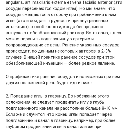
angularis, art. maxillaris externa et vena facialis anterior (эти
сосуды пересекаются ходом иглы). Но мы знаем, что
сосуды смещаются в сторону при при­ближении к ним
иглы (это и создает трудности при внутривенных
инъекциях), в особенности, когда беспрерывно
выпускают обезболивающий раствор. Во-вторых, здесь
можно поранить подглазничную артерию и
сопровождающие ее вены. Ранение указанных сосудов
происходит, по данным некоторых авторов, в 2-3%
случаев. В нашей практике ранение сосудов при этой
обезболивающей инъекции — более редкое явление.
О профилактике ранения сосудов и возможных при нем
других осложнений речь будет идти ниже.
2. Попадание иглы в глазницу. Во избежание этого
осложнения не следует продвигать иглу в глубь
подглазничного канала на расстояние больше 8-10 мм
Если же и случится, что конец иглы попадает через
подглазничный канал в глазницу, например, при более
глубоком продвигании иглы в канал или же при