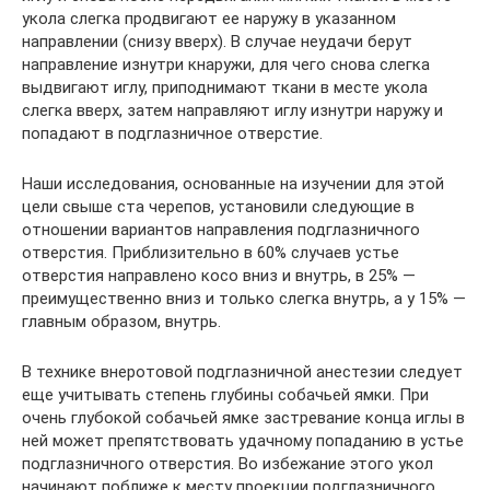
укола слегка продвигают ее наружу в указанном
направлении (снизу вверх). В случае неудачи берут
направление изнутри кнаружи, для чего снова слегка
выдвигают иглу, приподнимают ткани в месте укола
слегка вверх, затем направляют иглу изнутри наружу и
попадают в подглазничное отверстие.
Наши исследования, основанные на изучении для этой
цели свыше ста черепов, установили следующие в
отношении вариантов направления подглазничного
отверстия. Приблизительно в 60% случаев устье
отверстия направлено косо вниз и внутрь, в 25% —
преимущественно вниз и только слегка внутрь, а у 15% —
главным образом, внутрь.
В технике внеротовой подглазничной анестезии следует
еще учитывать степень глубины собачьей ямки. При
очень глубокой собачьей ямке застревание конца иглы в
ней может препятствовать удачному попаданию в устье
подглазничного отверстия. Во избежание этого укол
начинают поближе к месту проекции подглазничного