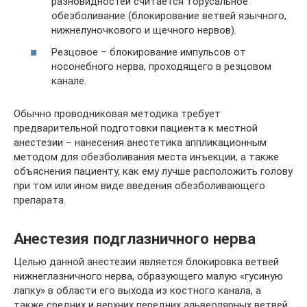
разновидностей считается торусальное
обезболивание (блокирование ветвей язычного,
нижнелуночкового и щечного нервов).
Резцовое – блокирование импульсов от
носонебного нерва, проходящего в резцовом
канале.
Обычно проводниковая методика требует
предварительной подготовки пациента к местной
анестезии – нанесения анестетика аппликационным
методом для обезболивания места инъекции, а также
объяснения пациенту, как ему лучше расположить голову
при том или ином виде введения обезболивающего
препарата.
Анестезия подглазничного нерва
Целью данной анестезии является блокировка ветвей
нижнеглазничного нерва, образующего малую «гусиную
лапку» в области его выхода из костного канала, а
также средних и верхних передних альвеолярных ветвей.