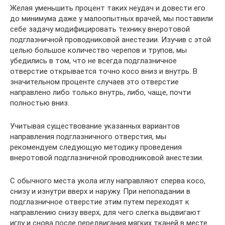
Желая уменьшить процент таких неудач и довести его
до минимума даже у малоопытных врачей, мы поставили
себе задачу модифицировать технику внеротовой
подглазничной про­водниковой анестезии. Изучив с этой
целью большое количество черепов и трупов, мы
убедились в том, что не всегда подглазничное
отверстие открывается точно косо вниз и внутрь. В
значительном проценте случаев это отверстие
направлено либо только внутрь, либо, чаще, почти
полностью вниз.
Учитывая существование указанных вариантов
направления подглазничного отверстия, мы
рекомендуем следующую методику проведения
внеротовой подглазничной проводниковой анестезии.
С обычного места укола иглу направляют сперва косо,
снизу и изнутри вверх и наружу. При непопадании в
подглазничное отверстие этим путем переходят к
направлению снизу вверх, для чего слегка выдвигают
иглу и снова после передвигания мягких тканей в месте