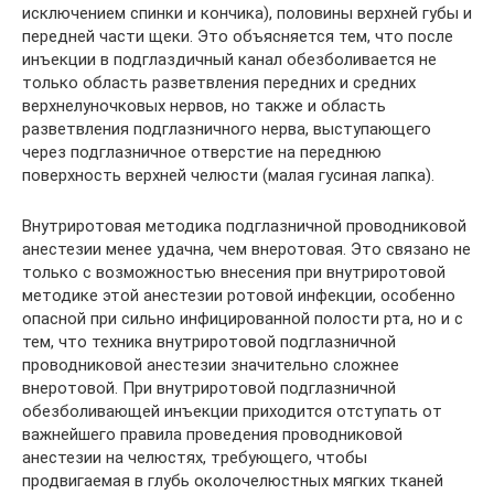
исключением спинки и кончика), половины верхней губы и
передней части щеки. Это объясняется тем, что после
инъекции в подглаздичный канал обезболивается не
только область разветвления передних и средних
верхнелуночковых нервов, но также и область
разветвления подглазничного нерва, выступающего
через подглазничное отверстие на переднюю
поверхность верхней челюсти (малая гусиная лапка).
Внутриротовая методика подглазничной проводниковой
анестезии менее удачна, чем внеротовая. Это связано не
только с возможностью внесения при внутриротовой
методике этой анестезии ротовой инфекции, особенно
опасной при сильно инфицированной полости рта, но и с
тем, что техника внутриротовой подглазничной
проводниковой анестезии значительно сложнее
внеротовой. При внутриротовой подглазничной
обезболивающей инъекции приходится отступать от
важнейшего правила проведения проводниковой
анестезии на челюстях, требующего, чтобы
продвигаемая в глубь околочелюстных мягких тканей