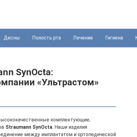
Десны
Полость рта
Лечение
Гигиена
nn SynOcta:
омпании «Ультрастом»
высококачественные комплектующие,
ов
Straumann SynOcta
. Наши изделия
оединение между имплантатом и ортопедической