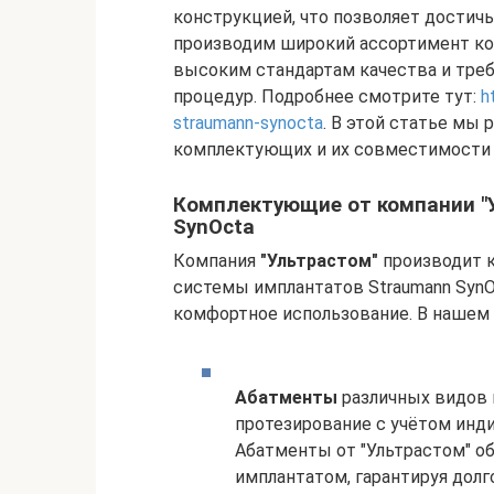
конструкцией, что позволяет достич
производим широкий ассортимент к
высоким стандартам качества и тре
процедур. Подробнее смотрите тут:
h
straumann-synocta
. В этой статье мы
комплектующих и их совместимости с
Комплектующие от компании "
SynOcta
Компания
"Ультрастом"
производит к
системы имплантатов Straumann SynO
комфортное использование. В нашем
Абатменты
различных видов 
протезирование с учётом инд
Абатменты от "Ультрастом" о
имплантатом, гарантируя долг