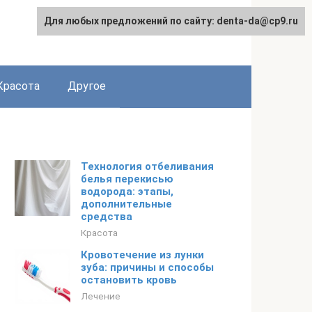
Для любых предложений по сайту: denta-da@cp9.ru
Красота
Другое
Технология отбеливания
белья перекисью
водорода: этапы,
дополнительные
средства
Красота
Кровотечение из лунки
зуба: причины и способы
остановить кровь
Лечение