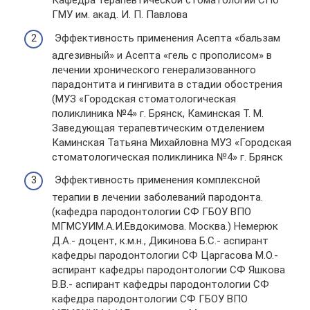
Кафедра терапевтической стоматологии СПб
ГМУ им. акад. И. П. Павлова
Эффективность применения Асепта «бальзам
адгезивный» и Асепта «гель с прополисом» в
лечении хронического генерализованного
парадонтита и гингивита в стадии обострения
(МУЗ «Городская стоматологическая
поликлиника №4» г. Брянск, Каминская Т. М.
Заведующая терапевтическим отделением
Каминская Татьяна Михайловна МУЗ «Городская
стоматологическая поликлиника №4» г. Брянск
Эффективность применения комплексной
терапии в лечении заболеваний пародонта.
(кафедра пародонтологии СФ ГБОУ ВПО
МГМСУИМ.А.И.Евдокимова. Москва.) Немерюк
Д.А.- доцент, к.м.н., Дикинова Б.С.- аспирант
кафедры пародонтологии СФ Царгасова М.О.-
аспирант кафедры пародонтологии СФ Яшкова
В.В.- аспирант кафедры пародонтологии СФ
кафедра пародонтологии СФ ГБОУ ВПО