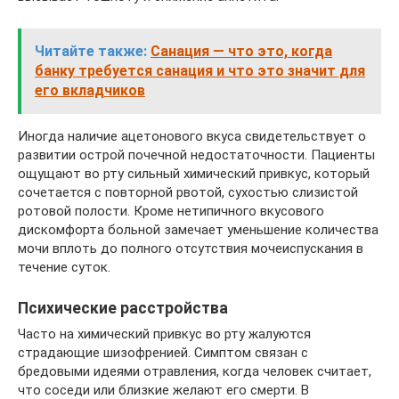
Читайте также:
Санация — что это, когда
банку требуется санация и что это значит для
его вкладчиков
Иногда наличие ацетонового вкуса свидетельствует о
развитии острой почечной недостаточности. Пациенты
ощущают во рту сильный химический привкус, который
сочетается с повторной рвотой, сухостью слизистой
ротовой полости. Кроме нетипичного вкусового
дискомфорта больной замечает уменьшение количества
мочи вплоть до полного отсутствия мочеиспускания в
течение суток.
Психические расстройства
Часто на химический привкус во рту жалуются
страдающие шизофренией. Симптом связан с
бредовыми идеями отравления, когда человек считает,
что соседи или близкие желают его смерти. В