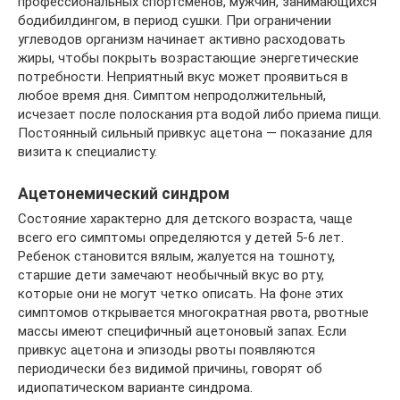
профессиональных спортсменов, мужчин, занимающихся
бодибилдингом, в период сушки. При ограничении
углеводов организм начинает активно расходовать
жиры, чтобы покрыть возрастающие энергетические
потребности. Неприятный вкус может проявиться в
любое время дня. Симптом непродолжительный,
исчезает после полоскания рта водой либо приема пищи.
Постоянный сильный привкус ацетона — показание для
визита к специалисту.
Ацетонемический синдром
Состояние характерно для детского возраста, чаще
всего его симптомы определяются у детей 5-6 лет.
Ребенок становится вялым, жалуется на тошноту,
старшие дети замечают необычный вкус во рту,
которые они не могут четко описать. На фоне этих
симптомов открывается многократная рвота, рвотные
массы имеют специфичный ацетоновый запах. Если
привкус ацетона и эпизоды рвоты появляются
периодически без видимой причины, говорят об
идиопатическом варианте синдрома.