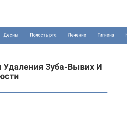
Десны
Полость рта
Лечение
Гигиена
 Удаления Зуба-Вывих И
юсти