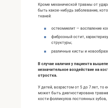
Кроме механической травмы от удара
быть какое-нибудь заболевание, кот
тканей:
остеомиелит — воспаление кос
фиброзный остит, характериз
структуры;
различные кисты и новообра
В случае наличия у пациента вышеп
незначительное воздействие на кос
отростка.
У детей, возрастом от 5 до 7 лет, то
может быть диагностирована травма 
кости фолликулов постоянных зубов,