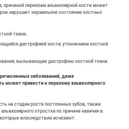
, причиной перелома альвеолярной кости может
орое нарушает нормальное состояние костных
тной ткани;
ующийся дистрофией кости, утончением костной
зования, вызывающие дистрофию костной ткани.
еречисленных заболеваний, даже
ть может привести к перелому альвеолярного
 есть на стадии роста постоянных зубов, также
альвеолярного отростка по причине наличия в
 которые впоследствии исчезают.