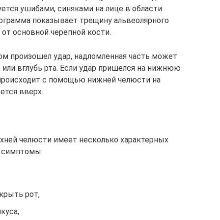
ется ушибами, синяками на лице в области
нограмма показывает трещину альвеолярного
 от основной черепной кости.
лом произошел удар, надломленная часть может
 или вглубь рта. Если удар пришелся на нижнюю
 происходит с помощью нижней челюсти на
ется вверх.
рхней челюсти имеет несколько характерных
 симптомы:
крыть рот,
куса,