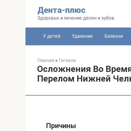
Перейти
Дента-плюс
к
контенту
Здоровье и лечение дёсен и зубов
У детей
Удаление
Болезни
Главная
»
Гигиена
Осложнения Во Время
Перелом Нижней Чел
Причины