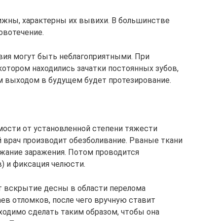
ижны, характерны их вывихи. В большинстве
овотечение.
вия могут быть неблагоприятными. При
котором находились зачатки постоянных зубов,
м выходом в будущем будет протезирование.
мости от установленной степени тяжести
 врач производит обезболивание. Рваные ткани
жание заражения. Потом проводится
) и фиксация челюсти.
т вскрытие десны в области перелома
аев отломков, после чего вручную ставит
ходимо сделать таким образом, чтобы она