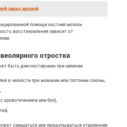
 зуб зарос десной
ицированной помощи костная мозоль
орость восстановления зависит от
изма.
веолярного отростка
ет быть диагностирован при наличии:
олей в челюсти при жевании или глотании слюны,
,
 кровотечением или без),
тей,
может смещаться или прощупываться отделенная