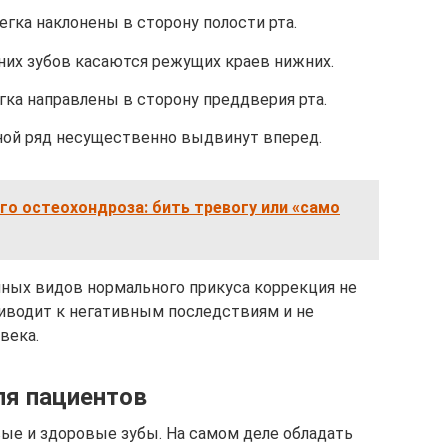
егка наклонены в сторону полости рта.
них зубов касаются режущих краев нижних.
егка направлены в сторону преддверия рта.
бной ряд несущественно выдвинут вперед.
о остеохондроза: бить тревогу или «само
ных видов нормального прикуса коррекция не
риводит к негативным последствиям и не
века.
ля пациентов
вые и здоровые зубы. На самом деле обладать