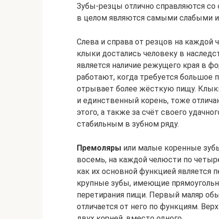
Зубы-резцы отлично справляются со 
в целом являются самыми слабыми и
Слева и справа от резцов на каждой
клыки достались человеку в наслед
является наличие режущего края в ф
работают, когда требуется большое
отрывает более жёсткую пищу. Клы
и единственный корень, тоже отлича
этого, а также за счёт своего удачн
стабильным в зубном ряду.
Премоляры
или малые коренные зубы
восемь, на каждой челюсти по четыр
как их основной функцией является 
крупные зубы, имеющие прямоугольну
перетирания пищи. Первый маляр обы
отличается от него по функциям. Ве
двух корней, вместо одного.