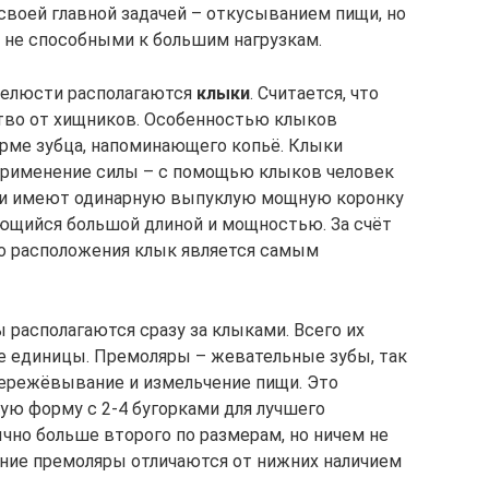
своей главной задачей – откусыванием пищи, но
 не способными к большим нагрузкам.
 челюсти располагаются
клыки
. Считается, что
ство от хищников. Особенностью клыков
орме зубца, напоминающего копьё. Клыки
 применение силы – с помощью клыков человек
ки имеют одинарную выпуклую мощную коронку
ющийся большой длиной и мощностью. За счёт
ого расположения клык является самым
 располагаются сразу за клыками. Всего их
е единицы. Премоляры – жевательные зубы, так
пережёвывание и измельчение пищи. Это
ю форму с 2-4 бугорками для лучшего
чно больше второго по размерам, но ничем не
рхние премоляры отличаются от нижних наличием