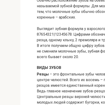
Обычно расположение зубов на обеих
называемой зубной формулы. Для мол
тем, что молочные зубы обычно обоз
коренные – арабских.
Выглядит зубная формула у взрослого
87654321|12345678. Цифрами обознач
резца, одному клыку, 2 премоляра и 
В итоге получаем общую цифру зубов 
не сменили молочные зубы, зубная ф
всего бывает около 20.
ВИДЫ ЗУБОВ
Резцы
– это фронтальные зубы челове
центре челюстей. Всего их восемь – 
резцов имеется единственный корень
Ведь главное назначение зубов-резцо
Центральные резцы верхней челюсти
молодых людей содержит бугорки, ко