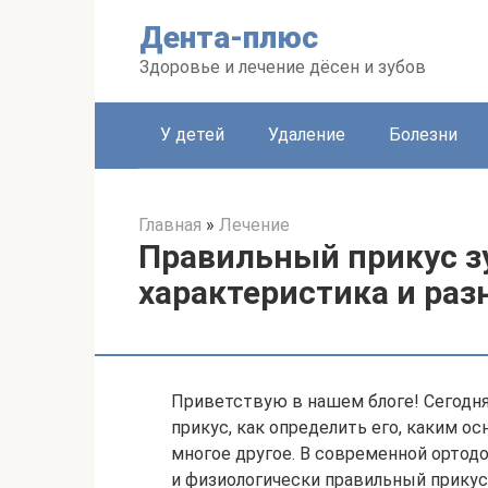
Перейти
Дента-плюс
к
контенту
Здоровье и лечение дёсен и зубов
У детей
Удаление
Болезни
Главная
»
Лечение
Правильный прикус зу
характеристика и ра
Приветствую в нашем блоге! Сегодня
прикус, как определить его, каким о
многое другое. В современной ортод
и физиологически правильный прикус