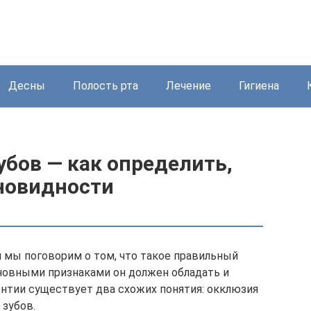
Десны
Полость рта
Лечение
Гигиена
бов — как определить,
зновидности
 мы поговорим о том, что такое правильный
сновными признаками он должен обладать и
онтии существует два схожих понятия: окклюзия
 зубов.