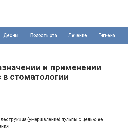
Десны
Полость рта
Лечение
Гигиена
назначении и применении
в в стоматологии
 деструкция (умерщвление) пульпы с целью ее
ния.