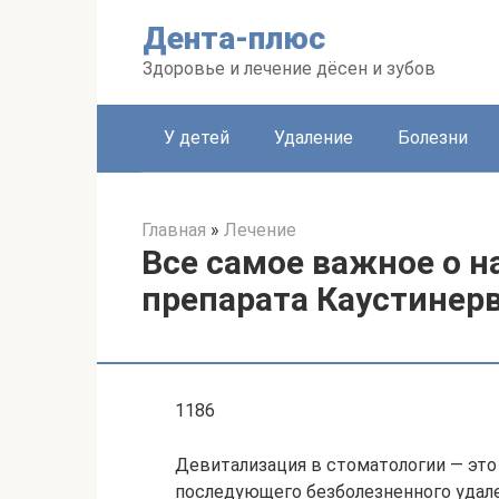
Перейти
Дента-плюс
к
контенту
Здоровье и лечение дёсен и зубов
У детей
Удаление
Болезни
Главная
»
Лечение
Все самое важное о 
препарата Каустинер
1186
Девитализация в стоматологии — это
последующего безболезненного удале