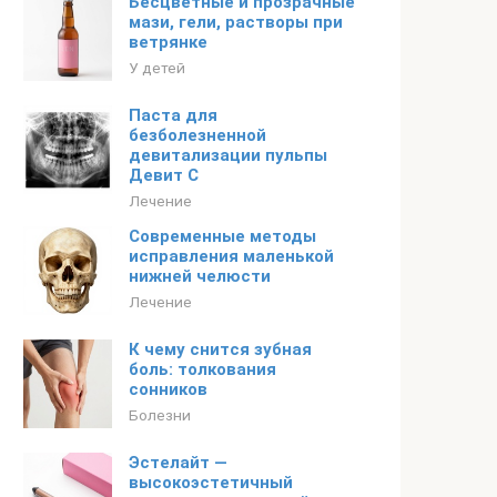
Бесцветные и прозрачные
мази, гели, растворы при
ветрянке
У детей
Паста для
безболезненной
девитализации пульпы
Девит С
Лечение
Современные методы
исправления маленькой
нижней челюсти
Лечение
К чему снится зубная
боль: толкования
сонников
Болезни
Эстелайт —
высокоэстетичный