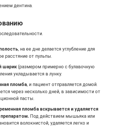
ением дентина.
зованию
оследовательности.
полость
, на ее дне делается углубление для
е расстяние от пульпы.
й шарик
(размером примерно с булавочную
вления укладывается в лунку.
нная пломба
, и пациент отправляется домой.
тся через несколько дней, в зависимости от
ционной пасты.
ременная пломба вскрывается и удаляется
 препаратом.
Под действием мышьяка или
новится волокнистой, удаляется легко и