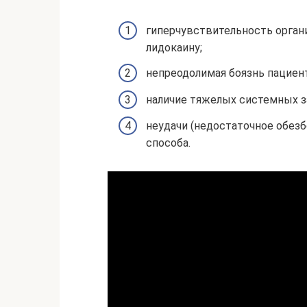
гиперчувствительность органи
лидокаину;
непреодолимая боязнь пациент
наличие тяжелых системных з
неудачи (недостаточное обез
способа.