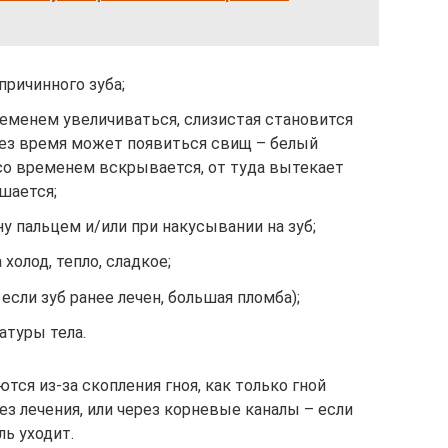
причинного зуба;
ременем увеличиваться, слизистая становится
рез время может появиться свищ – белый
со временем вскрывается, от туда вытекает
ьшается;
у пальцем и/или при накусывании на зуб;
холод, тепло, сладкое;
 если зуб ранее лечен, большая пломба);
туры тела.
тся из-за скопления гноя, как только гной
ез лечения, или через корневые каналы – если
ль уходит.