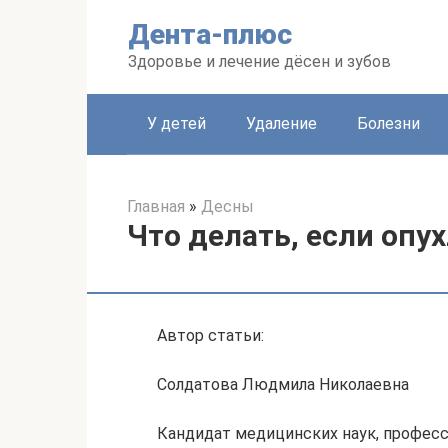
Перейти
Дента-плюс
к
контенту
Здоровье и лечение дёсен и зубов
У детей
Удаление
Болезни
Главная
»
Десны
Что делать, если опух
Автор статьи:
Солдатова Людмила Николаевна
Кандидат медицинских наук, професс