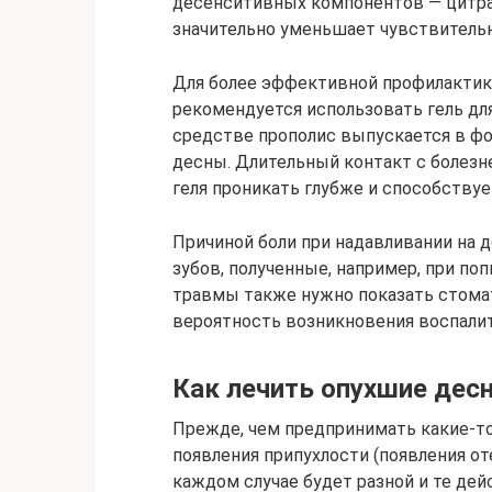
десенситивных компонентов — цитрат
значительно уменьшает чувствительн
Для более эффективной профилактик
рекомендуется использовать гель дл
средстве прополис выпускается в фор
десны. Длительный контакт с болез
геля проникать глубже и способству
Причиной боли при надавливании на 
зубов, полученные, например, при по
травмы также нужно показать стомат
вероятность возникновения воспалит
Как лечить опухшие десн
Прежде, чем предпринимать какие-то
появления припухлости (появления оте
каждом случае будет разной и те дей