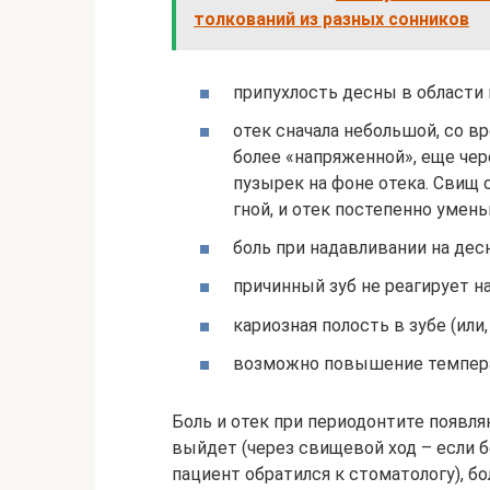
толкований из разных сонников
припухлость десны в области 
отек сначала небольшой, со в
более «напряженной», еще че
пузырек на фоне отека. Свищ 
гной, и отек постепенно умен
боль при надавливании на десн
причинный зуб не реагирует на 
кариозная полость в зубе (или,
возможно повышение темпера
Боль и отек при периодонтите появляю
выйдет (через свищевой ход – если б
пациент обратился к стоматологу), бо