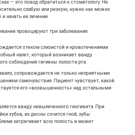
нах — это повод обратиться к стоматологу. Не
осительно слабую или резкую, нужно как можно
и начать ее лечение.
ливании провоцируют три заболевания:
вождается отеком слизистой и кровотечениями.
обный налет, который возникает ввиду
ого соблюдения гигиены полости рта.
равило, сопровождается не только неприятными
шением самочувствия. Пациент чувствует, какой
вствуется его «возвышенность» над остальными
вляется ввиду невылеченного гингивита. При
и зубов, из десны сочится гной, зубы
лема затрагивает всю полость и может