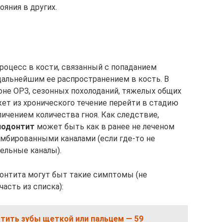
яния в других.
роцесс в кости, связанный с попаданием
дальнейшим ее распространением в кость. В
оне ОРЗ, сезонных похолоданий, тяжелых общих
жет из хронического течение перейти в стадию
ичением количества гноя. Как следствие,
иодонтит
может быть как в ранее не леченом
ломбированными каналами (если где-то не
ельные каналы).
онтита могут быт такие симптомы (не
асть из списка):
стить зубы щеткой или пальцем — 59