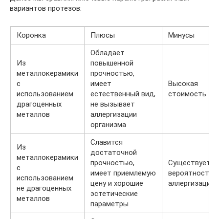
вариантов протезов:
Коронка
Плюсы
Минусы
Обладает
Из
повышенной
металлокерамики
прочностью,
с
имеет
Высокая
использованием
естественный вид,
стоимость
драгоценных
не вызывает
металлов
аллергизации
организма
Славится
Из
достаточной
металлокерамики
прочностью,
Существует
с
имеет приемлемую
вероятность
использованием
цену и хорошие
аллергизации
не драгоценных
эстетические
металлов
параметры