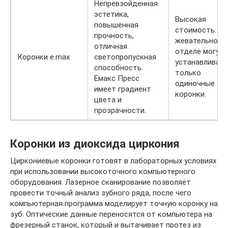
Непревзойденная
эстетика,
Высокая
повышенная
стоимость. В
прочность,
жевательном
отличная
отделе могут
Коронки e.max
светопропускная
устанавливат
способность.
только
Емакс Пресс
одиночные
имеет градиент
коронки.
цвета и
прозрачности.
Коронки из диоксида циркония
Циркониевые коронки готовят в лабораторных условиях
при использовании высокоточного компьютерного
оборудования. Лазерное сканирование позволяет
провести точный анализ зубного ряда, после чего
компьютерная программа моделирует точную коронку на
зуб. Оптические данные переносятся от компьютера на
фрезерный станок, который и вытачивает протез из