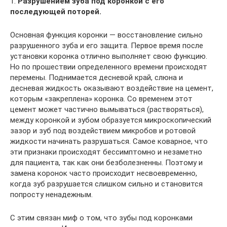
1.
Разрушением зуба под коронкой с его
последующей поторей.
Основная функция коронки — восстановление сильно
разрушенного зуба и его защита. Первое время после
установки коронка отлично выполняет свою функцию.
Но по прошествии определенного времени происходят
перемены. Поднимается десневой край, слюна и
десневая жидкость оказывают воздействие на цемент,
которым «закреплена» коронка. Со временем этот
цемент может частично вымываться (растворяться),
между коронкой и зубом образуется микроскопический
зазор и зуб под воздействием микробов и ротовой
жидкости начинать разрушаться. Самое коварное, что
эти признаки происходят бессимптомно и незаметно
для пациента, так как они безболезненны. Поэтому и
замена коронок часто происходит несвоевременно,
когда зуб разрушается слишком сильно и становится
попросту ненадежным.
С этим связан миф о том, что зубы под коронками