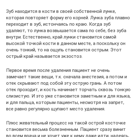
Зуб находится в кости в своей собственной лунке,
которая повторяет форму его корней. Лунка зуба плавно
переходит в зуб, истончаясь по краю. Когда зуб
удаляют, то лунка возвышается сама по себе, без зуба
внутри. Естественно, край лунки становится самой
высокой точкой кости в данном месте, а поскольку он
очень тонкий, то на ощупь становится острым. Этот
острый край называется экзостоз.
Первое время после удаления пациент не очень
замечает такие вещи, т.к. сначала анестезия, а потом и
отек скрывают под собой эту острую грань. А потом
отек проходит, и кость начинает торчать сквозь тонкую
слизистую. И это уже становится заметным и для языка,
и для пальца, которым пациенты, несмотря на запрет,
все равно регулярно щупают место удаления.
Плюс жевательный процесс на такой острой косточке
становится весьма болезненным. Пациент сразу винит
во всем врача и не хочет уже к нему даже идти, надеясь,