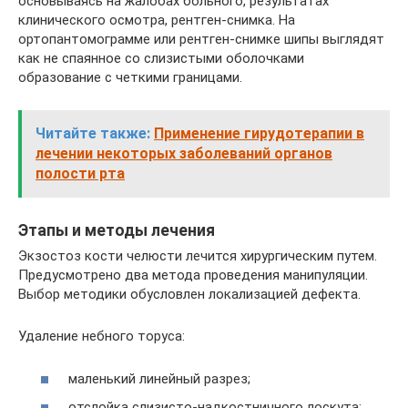
основываясь на жалобах больного, результатах
клинического осмотра, рентген-снимка. На
ортопантомограмме или рентген-снимке шипы выглядят
как не спаянное со слизистыми оболочками
образование с четкими границами.
Читайте также:
Применение гирудотерапии в
лечении некоторых заболеваний органов
полости рта
Этапы и методы лечения
Экзостоз кости челюсти лечится хирургическим путем.
Предусмотрено два метода проведения манипуляции.
Выбор методики обусловлен локализацией дефекта.
Удаление небного торуса:
маленький линейный разрез;
отслойка слизисто-надкостничного лоскута;